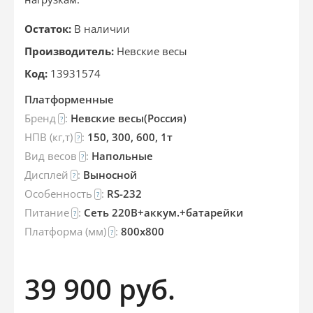
Остаток:
В наличии
Производитель:
Невские весы
Код:
13931574
Платформенные
Бренд
:
Невские весы(Россия)
?
НПВ (кг,т)
:
150, 300, 600, 1т
?
Вид весов
:
Напольные
?
Дисплей
:
Выносной
?
Особенность
:
RS-232
?
Питание
:
Сеть 220В+аккум.+батарейки
?
Платформа (мм)
:
800x800
?
39 900
руб.