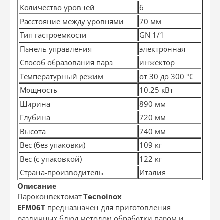
Количество уровней
6
Расстояние между уровнями
70 мм
Тип гастроемкости
GN 1/1
Панель управления
электронная
Способ образования пара
инжектор
Температурный режим
от 30 до 300 °С
Мощность
10.25 кВт
Ширина
890 мм
Глубина
720 мм
Высота
740 мм
Вес (без упаковки)
109 кг
Вес (с упаковкой)
122 кг
Страна-производитель
Италия
Описание
Пароконвектомат
Tecnoinox
EFM06T
предназначен для приготовления
различных блюд методом обработки паром и