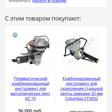
относится к:
продукт в слайдер
С этим товаром покупают:
Пневматический
Комбинированный
комбинированный
инструмент для
инструмент для
скрепления стальной
металлических лент
ленты замками 32 мм
KZ 19
Columbia STSR32
96 000
руб.
цена по запросу