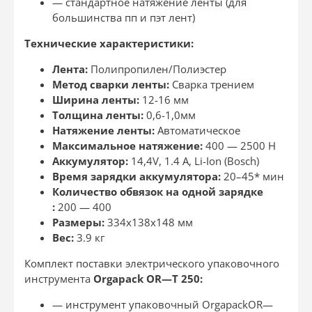
— стандартное натяжение ленты (для
большинства пп и пэт лент)
Технические характеристики:
Лента:
Полипропилен/Полиэстер
Метод сварки ленты:
Сварка трением
Ширина ленты:
12-16 мм
Толщина ленты:
0,6-1,0мм
Натяжение ленты:
Автоматическое
Максимальное натяжение:
400 — 2500 Н
Аккумулятор
:
14,4V, 1.4
А
, Li-Ion (Bosch)
Время зарядки аккумулятора:
20–45* мин
Количество обвязок на одной зарядке
:
200 — 400
Размеры:
334х138х148 мм
Вес:
3.9 кг
Комплект поставки электрического упаковочного
инструмента
Orgapack
OR
—
T
250:
— инструмент упаковочный
Orgapack
OR
—